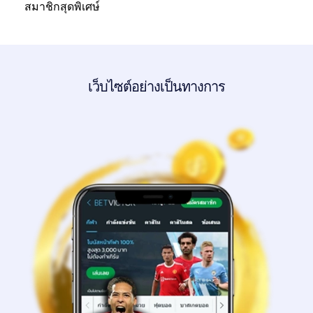
สมาชิกสุดพิเศษ
เว็บไซต์อย่างเป็นทางการ