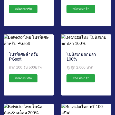
สมัครสมาชิก
สมัครสมาชิก
โปรพิเศษสำหรับ
โบนัสเกมตกปลา
PGsoft
100%
ฝาก 100 รับ 500บาท
สูงสุด 2,000 บาท
สมัครสมาชิก
สมัครสมาชิก