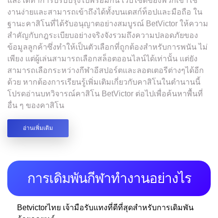
และได้ทำการปรับปรุงไปพร้อมกัน เว็บไซต์ของพวกเขาใช้
งานง่ายและสามารถเข้าถึงได้ทั้งบนเดสก์ท็อปและมือถือ ใน
ฐานะคาสิโนที่ได้รับอนุญาตอย่างสมบูรณ์ BetVictor ให้ความ
สำคัญกับกฎระเบียบอย่างจริงจังรวมถึงความปลอดภัยของ
ข้อมูลลูกค้าซึ่งทำให้เป็นตัวเลือกที่ถูกต้องสำหรับการพนัน ไม่
เพียง แต่ผู้เล่นสามารถเลือกสล็อตออนไลน์ได้เท่านั้น แต่ยัง
สามารถเลือกระหว่างกีฬาอีสปอร์ตและลอตเตอรีต่างๆได้อีก
ด้วย หากต้องการเรียนรู้เพิ่มเติมเกี่ยวกับคาสิโนในตำนานนี้
โปรดอ่านบทวิจารณ์คาสิโน BetVictor ต่อไปเพื่อค้นหาพื้นที่
อื่น ๆ ของคาสิโน
อ่านเพิ่มเติม
การเดิมพันกีฬาทำงานอย่างไร
Betvictorไทย เจ้ามือรับแทงที่ดีที่สุดสำหรับการเดิมพัน