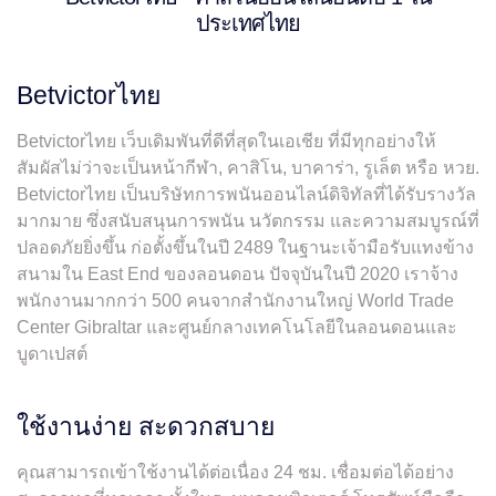
ประเทศไทย
Betvictorไทย
Betvictorไทย เว็บเดิมพันที่ดีที่สุดในเอเชีย ที่มีทุกอย่างให้
สัมผัสไม่ว่าจะเป็นหน้ากีฬา, คาสิโน, บาคาร่า, รูเล็ต หรือ หวย.
Betvictorไทย เป็นบริษัทการพนันออนไลน์ดิจิทัลที่ได้รับรางวัล
มากมาย ซึ่งสนับสนุนการพนัน นวัตกรรม และความสมบูรณ์ที่
ปลอดภัยยิ่งขึ้น ก่อตั้งขึ้นในปี 2489 ในฐานะเจ้ามือรับแทงข้าง
สนามใน East End ของลอนดอน ปัจจุบันในปี 2020 เราจ้าง
พนักงานมากกว่า 500 คนจากสำนักงานใหญ่ World Trade
Center Gibraltar และศูนย์กลางเทคโนโลยีในลอนดอนและ
บูดาเปสต์
ใช้งานง่าย สะดวกสบาย
คุณสามารถเข้าใช้งานได้ต่อเนื่อง 24 ชม. เชื่อมต่อได้อย่าง