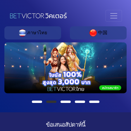
ภาษาไทย
中国
ข้อเสนอสัปดาห์นี้