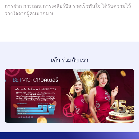
การฝาก การถอน การเคลียร์บิล รวดเร็วทันใจ ได้รับความไว้
วางใจจากผู้คนมากมาย
เข้า ร่วมกับ เรา