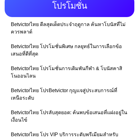
โปรโมชั่น
Betvictorไทย ดีลสุดเด็ดประจำฤดูกาล ค้นหาโบนัสที่ไม่
ควรพลาด์
Betvictorไทย โปรโมชั่นพิเศษ กลยุทธ์ในการเลือกข้อ
เสนอที่ดีที่สุด
Betvictorไทย โปรโมชั่นการเดิมพันกีฬา & โบนัสคาสิ
โนออนไลน
Betvictorไทย โปรBetvictor กุญแจสู่ประสบการณ์ที่
เหนือระดับ
Betvictorไทย โปรลับสุดยอด: ค้นพบข้อเสนอที่แฝงอยู่ใน
เงื่อนไข
Betvictorไทย โปร VIP บริการระดับพรีเมียมสำหรับ