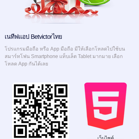
เนทีฟแอป Betvictorไทย
โปรแกรมมือถือ หรือ App มือถือ มีให้เลือกโหลดไปใช้บน
สมาร์ทโฟน Smartphone แท็บเล็ต Tablet มากมาย เลือก
โหลด App กันได้เลย
เว็บไซต์