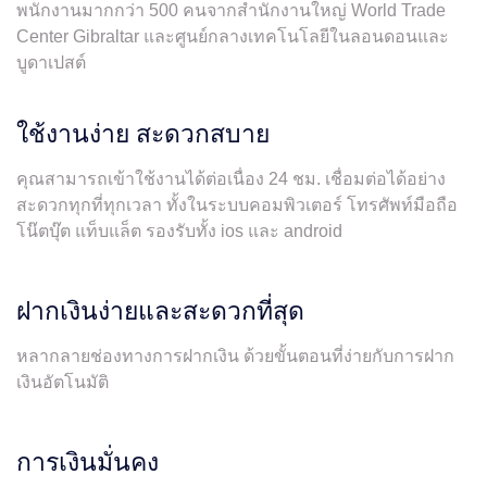
พนักงานมากกว่า 500 คนจากสำนักงานใหญ่ World Trade
Center Gibraltar และศูนย์กลางเทคโนโลยีในลอนดอนและ
บูดาเปสต์
ใช้งานง่าย สะดวกสบาย
คุณสามารถเข้าใช้งานได้ต่อเนื่อง 24 ชม. เชื่อมต่อได้อย่าง
สะดวกทุกที่ทุกเวลา ทั้งในระบบคอมพิวเตอร์ โทรศัพท์มือถือ
โน๊ตบุ๊ต แท็บแล็ต รองรับทั้ง ios และ android
ฝากเงินง่ายและสะดวกที่สุด
หลากลายช่องทางการฝากเงิน ด้วยขั้นตอนที่ง่ายกับการฝาก
เงินอัตโนมัติ
การเงินมั่นคง