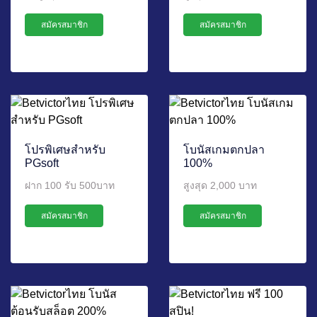
สมัครสมาชิก
สมัครสมาชิก
โปรพิเศษสำหรับ
โบนัสเกมตกปลา
PGsoft
100%
ฝาก 100 รับ 500บาท
สูงสุด 2,000 บาท
สมัครสมาชิก
สมัครสมาชิก