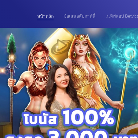
หน้าหลัก
ข้อเสนอสัปดาห์นี้
เนทีฟแอป Betvic