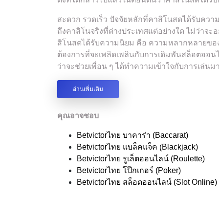
สะดวก รวดเร็ว ปัจจัยหลักที่คาสิโนสดได้รับคว
ถึงคาสิโนจริงที่ต่างประเทศแต่อย่างใด ไม่ว่าจะ
สิโนสดได้รับความนิยม คือ ความหลากหลายของเกมก
ต้องการที่จะเพลิดเพลินกับการเดิมพันสล็อตออนไล
ว่าจะช่วยเพื่อน ๆ ได้ทำความเข้าใจกับการเล่นมา
อ่านเพิ่มเติม
คุณอาจชอบ
Betvictorไทย บาคาร่า (Baccarat)
Betvictorไทย แบล็คแจ็ค (ฺBlackjack)
Betvictorไทย รูเล็ตออนไลน์ (Roulette)
Betvictorไทย โป๊กเกอร์ (Poker)
Betvictorไทย สล็อตออนไลน์ (Slot Online)