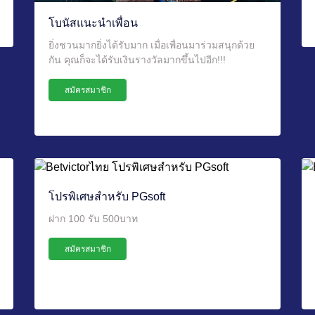
โบนัสแนะนำเพื่อน
ยิ่งชวนมากยิ่งได้รับมาก เมื่อเพื่อนมาร่วมสนุกด้วย
กัน คุณก็จะได้รับเงินรางวัลมากขึ้นไปอีก!!!
สมัครสมาชิก
โปรพิเศษสำหรับ PGsoft
ฝาก 100 รับ 500บาท
สมัครสมาชิก