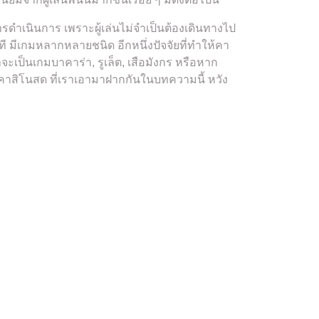
ดำเนินการ เพราะผู้เล่นไม่จำเป็นต้องเดินทางไป
ที มีเกมหลากหลายชนิด อีกหนึ่งปัจจัยที่ทำให้คา
ะเป็นเกมบาคาร่า, รูเล็ต, เสือมังกร หรือหาก
บ คาสิโนสด ที่เราเอามาฝากกันในบทความนี้ หวัง