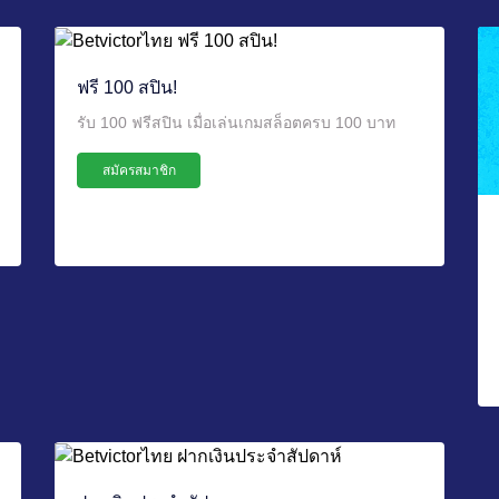
ฟรี 100 สปิน!
รับ 100 ฟรีสปิน เมื่อเล่นเกมสล็อตครบ 100 บาท
สมัครสมาชิก