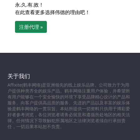
永.久.有.效！
在此查看更多选择伟德的理由吧！
注册代理 »
关于我们
Affixite(鹤丰网络)是亚洲领先的线上娱乐品牌。公司致力于为用
户提供种类齐全的娱乐产品。鹤丰网络注重用户体验，并希望所
有用户能够在一个安全愉快的环境下享受品牌精心设计的产品和
服务。向客户提供高品质的服务、先进的产品以及丰富的娱乐体
验是鹤丰网络的一贯宗旨。本站所提供一切资料只供用于博彩爱
好者参考浏览，各位浏览者请务必留意和遵循所处地区的相关法
律。任何情况下导致触犯所属地区之法律浏览者须自行承担责
任，一切后果本站恕不负责。