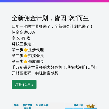
全新佣金计划，皆因“您”而生
四年一次的世界杯来了，全新佣金计划也来了！
佣金高达60%
永.久.有.效！
赚钱三步走：
第一步👉注册代理
第二步👉招揽会员
第三步👉领取佣金
千万别错失世界杯的大好良机！现在就注册代理打
开财富密码，实现财富梦想!
注册代理 »